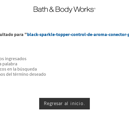
ultado para "
black-sparkle-topper-control-de-aroma-conector-
os ingresados
la palabra
icos en la búsqueda
mos del término deseado
Regresar al inicio.