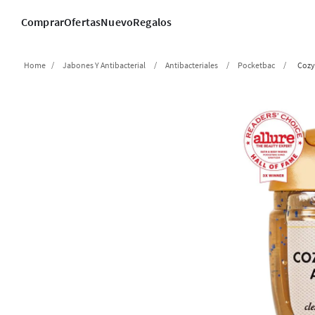
Comprar
Ofertas
Nuevo
Regalos
Jabones Y Antibacterial
Antibacteriales
Pocketbac
Cozy