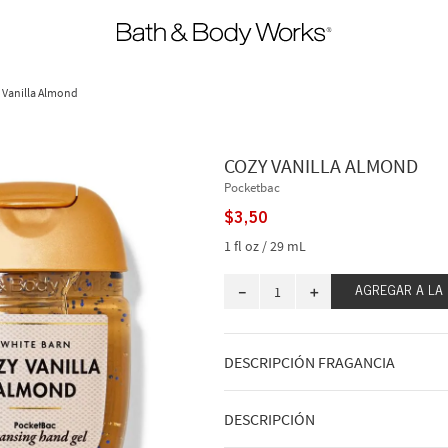
 Vanilla Almond
COZY VANILLA ALMOND
Pocketbac
$
3
,
50
1 fl oz / 29 mL
－
＋
AGREGAR A LA
DESCRIPCIÓN FRAGANCIA
A qué huele: cálido, a nuez y muy dul
DESCRIPCIÓN
Notas de fragancia: orquídea de vaini