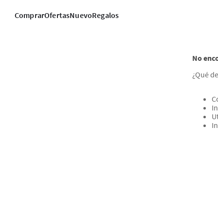
Comprar
Ofertas
Nuevo
Regalos
No enco
¿Qué de
C
In
U
I