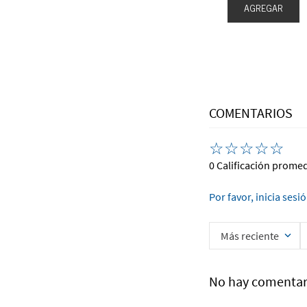
EGAR
AGREGAR
AGREGAR
COMENTARIOS
☆
☆
☆
☆
☆
0 Calificación prome
Por favor, inicia sesi
Más reciente
No hay comentar