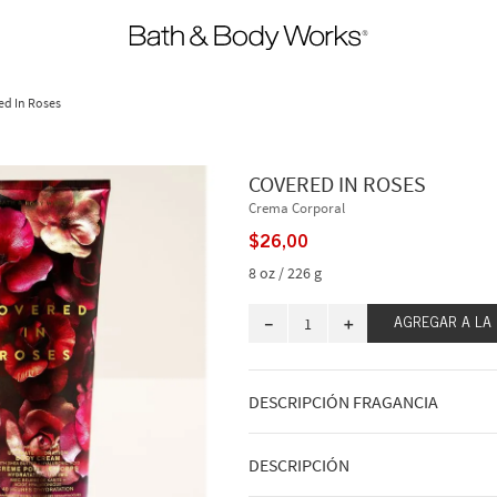
ed In Roses
COVERED IN ROSES
Crema Corporal
$
26
,
00
8 oz / 226 g
－
＋
AGREGAR A LA
DESCRIPCIÓN FRAGANCIA
Sumérgete en la suavidad de miles de 
DESCRIPCIÓN
fragancia te envuelve en un romance a
cálido, coqueto y encantador.