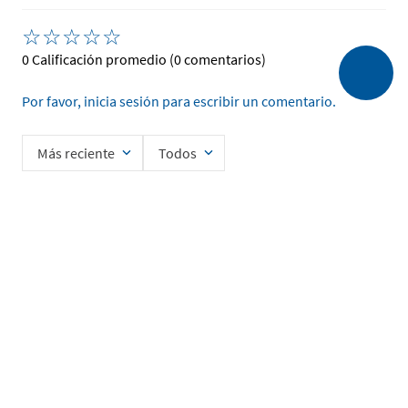
☆
☆
☆
☆
☆
0 Calificación promedio
(0 comentarios)
Por favor, inicia sesión para escribir un comentario.
Más reciente
Todos
No hay comentarios.
Ingrese su nombre
Enviar
He leído y acepto la
Política de Privacidad de Datos