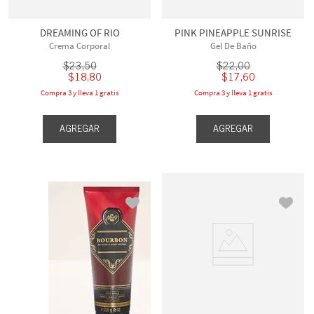
DREAMING OF RIO
PINK PINEAPPLE SUNRISE
Crema Corporal
Gel De Baño
$
23
,
50
$
22
,
00
$
18
,
80
$
17
,
60
Compra 3 y lleva 1 gratis
Compra 3 y lleva 1 gratis
AGREGAR
AGREGAR