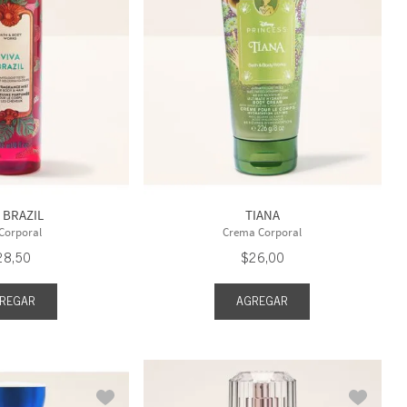
Exfoliante Suave Para Pies
Gel de Baño
Hair Care
Jabón De Barra
ostrar 20 más
A BRAZIL
TIANA
 Corporal
Crema Corporal
28
,
50
$
26
,
00
REGAR
AGREGAR