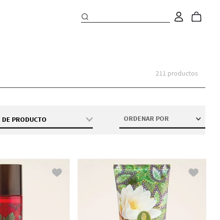
211
productos
ORDENAR POR
O DE PRODUCTO
Baño De Burbujas
Crema Corporal
Crema para Pies
Esponja
Exfoliante Con Escarcha
Exfoliante De Manicura Para
Manos