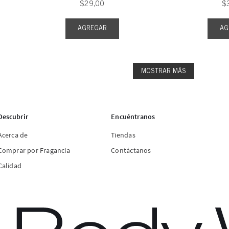
$
29
,
00
$
AGREGAR
AG
MOSTRAR MÁS
Descubrir
Encuéntranos
Acerca de
Tiendas
Comprar por Fragancia
Contáctanos
Calidad