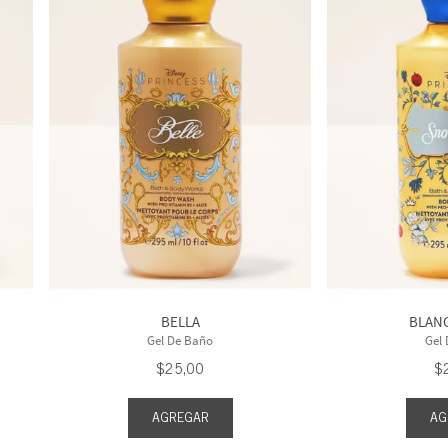
BELLA
BLANC
Gel De Baño
Gel
$
25
,
00
$
AGREGAR
AG