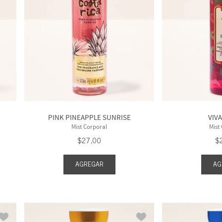
/ 104 g
Freshwater
Amaderada
oz / 146 mL
Gingham
Frutal y
Radiante
 / 236 mL
Gingham Gorgeous
16 más
Mostrar 48 más
M
PINK PINEAPPLE SUNRISE
VIV
Mist Corporal
Mist
$
27
,
00
$
AGREGAR
AG