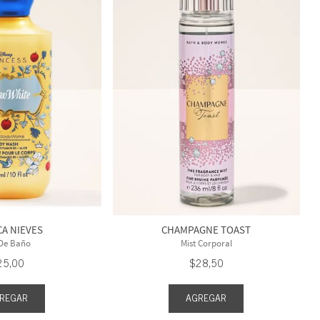
A NIEVES
CHAMPAGNE TOAST
 De Baño
Mist Corporal
25
,
00
$
28
,
50
REGAR
AGREGAR