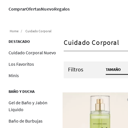
Comprar
Ofertas
Nuevo
Regalos
Cuidado Corporal
Cuidado Corporal
DESTACADO
Cuidado Corporal Nuevo
Los Favoritos
Filtros
TAMAÑO
Minis
1 fl oz
1.7 fl 
BAÑO Y DUCHA
10 fl o
10 fl o
Gel de Baño y Jabón
Líquido
2.5 fl 
2.5 oz /
Baño de Burbujas
3 fl oz