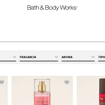
FRAGANCIA
AROMA
TIP
 / 29 mL
A Thousand Wishes
Dulce
oz / 50 mL
After Dark
Amaderado
z / 295 mL
At The Beach
Fresca
z / 296 mL
Black Cherry Merlot
Frutal
oz / 75 mL
Bourbon
Floral
 70 g
Butterfly
Cálido
 / 88 mL
Champagne Toast
Fresco