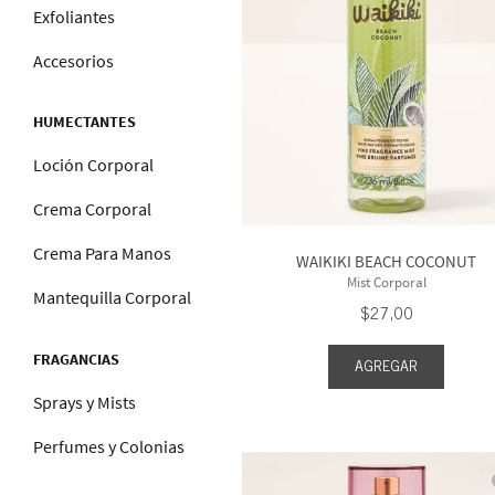
Exfoliantes
3.7 oz 
4.9 fl 
Accesorios
8 fl oz
HUMECTANTES
Mostrar 
Loción Corporal
Crema Corporal
Crema Para Manos
WAIKIKI BEACH COCONUT
Mist Corporal
Mantequilla Corporal
$
27
,
00
FRAGANCIAS
AGREGAR
Sprays y Mists
Perfumes y Colonias