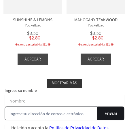
SUNSHINE & LEMONS
MAHOGANY TEAKWOOD
Pocketbac
Pocketbac
$
3
,
50
$
3
,
50
$
2
,
80
$
2
,
80
Gel Antibacterial 4 x $11.99
Gel Antibacterial 4 x $11.99
AGREGAR
AGREGAR
MOSTRAR MÁS
Ingrese su nombre
Enviar
He leído y acepto la
Política de Privacidad de Datos