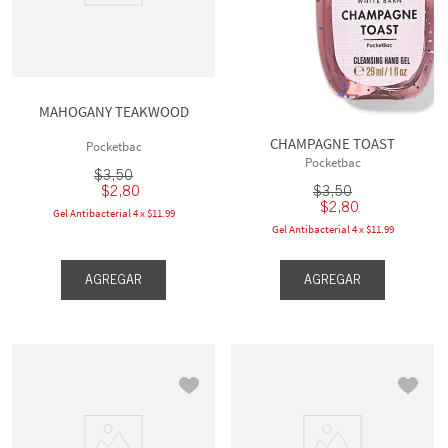
MAHOGANY TEAKWOOD
CHAMPAGNE TOAST
Pocketbac
Pocketbac
$
3
,
50
$
3
,
50
$
2
,
80
$
2
,
80
Gel Antibacterial 4 x $11.99
Gel Antibacterial 4 x $11.99
AGREGAR
AGREGAR