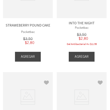
INTO THE NIGHT
STRAWEBERRY POUND CAKE
Pocketbac
Pocketbac
$
3
,
50
$
2
,
80
$
3
,
50
$
2
,
80
Gel Antibacterial 4 x $11.99
AGREGAR
AGREGAR