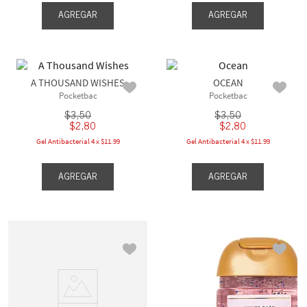
AGREGAR
AGREGAR
A THOUSAND WISHES
OCEAN
Pocketbac
Pocketbac
$
3
,
50
$
3
,
50
$
2
,
80
$
2
,
80
Gel Antibacterial 4 x $11.99
Gel Antibacterial 4 x $11.99
AGREGAR
AGREGAR