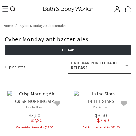
Cyber Monday Antibacteriales
Cyber Monday antibacteriales
FILTRAR
ORDENAR POR
FECHA DE
15
productos
RELEASE
CRISP MORNING AIR
IN THE STARS
Pocketbac
Pocketbac
$
3
,
50
$
3
,
50
$
2
,
80
$
2
,
80
Gel Antibacterial 4 x $11.99
Gel Antibacterial 4 x $11.99