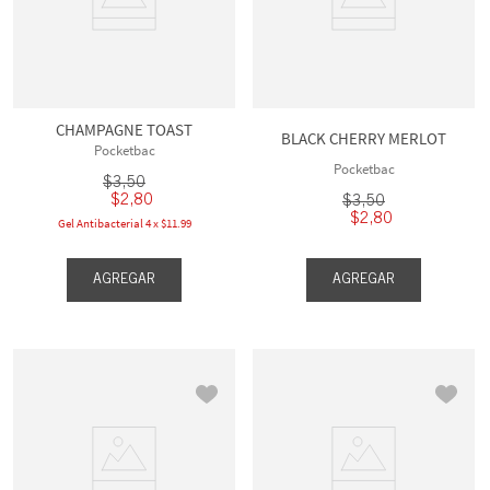
CHAMPAGNE TOAST
BLACK CHERRY MERLOT
Pocketbac
Pocketbac
$
3
,
50
$
2
,
80
$
3
,
50
$
2
,
80
Gel Antibacterial 4 x $11.99
AGREGAR
AGREGAR