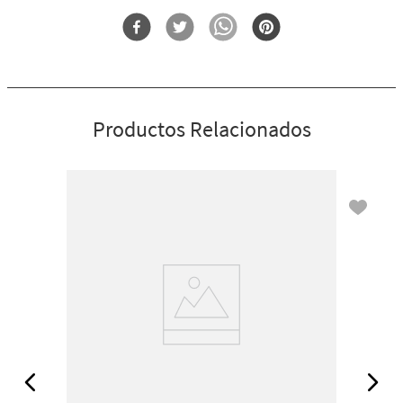
Forma
Exfoliante Con Escarcha
Infundido con ingredientes beneficiosos (aloe y aceites
esenciales)
Su ligero aerosol deja las manos limpias, suaves y perfumadas
Su fórmula contiene 72 % de alcohol
Perfecto para tu bolso, consola central... o cualquier lugar
Productos Relacionados