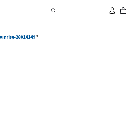
sunrise-28014149
"