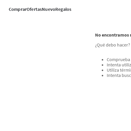
Comprar
Ofertas
Nuevo
Regalos
No encontramos n
¿Qué debo hacer?
Comprueba l
Intenta util
Utiliza térm
Intenta bus