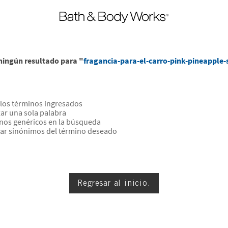
ingún resultado para "
fragancia-para-el-carro-pink-pineapple-
os términos ingresados
izar una sola palabra
inos genéricos en la búsqueda
car sinónimos del término deseado
Regresar al inicio.