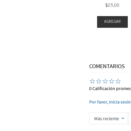
$
25
,
00
EGAR
AGREGAR
AGREGAR
COMENTARIOS
☆
☆
☆
☆
☆
0 Calificación prome
Por favor, inicia sesi
Más reciente