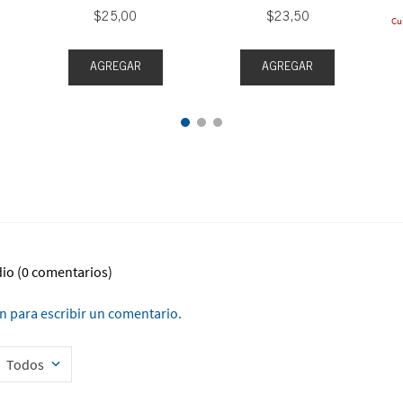
$
25
,
00
$
23
,
50
Cu
AGREGAR
AGREGAR
dio
(0 comentarios)
ón para escribir un comentario.
Todos