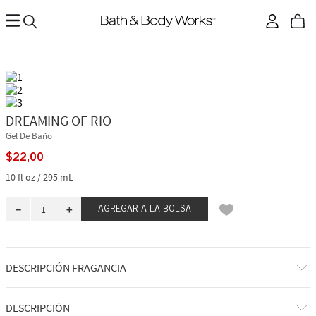
DREAMING OF RIO
Gel De Baño
$
22
,
00
10 fl oz / 295 mL
－
＋
AGREGAR A LA BOLSA
DESCRIPCIÓN FRAGANCIA
Viajamos a las vibrantes calles de Río de Janeiro y nos sumergimos en
DESCRIPCIÓN
las vistas, los sonidos y los aromas de Brasil. Con la experiencia de