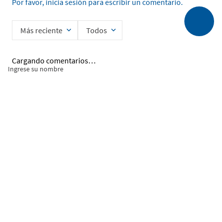
Por favor, inicia sesión para escribir un comentario.
Más reciente
Todos
Cargando comentarios…
Ingrese su nombre
Enviar
He leído y acepto la
Política de Privacidad de Datos
SERVICIO AL CLIENTE
MI CUENTA
DESCUBRIR