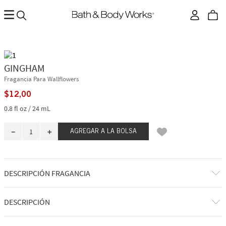
GINGHAM
Fragancia Para Wallflowers
$
12
,
00
0.8 fl oz / 24 mL
－
＋
AGREGAR A LA BOLSA
DESCRIPCIÓN FRAGANCIA
A qué huele: una celebración fresca, vibrante y feliz de todo lo que amas
DESCRIPCIÓN
de Bath & Body Works.
Notas de fragancia: freesia azul, melocotón blanco y clementina fresca.