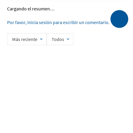
Cargando el resumen…
Por favor, inicia sesión para escribir un comentario.
Más reciente
Todos
Cargando comentarios…
Ingrese su nombre
Enviar
He leído y acepto la
Política de Privacidad de Datos
SERVICIO AL CLIENTE