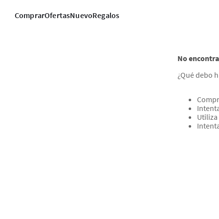
Comprar
Ofertas
Nuevo
Regalos
No encontra
¿Qué debo h
Compru
Intent
Utiliz
Intent