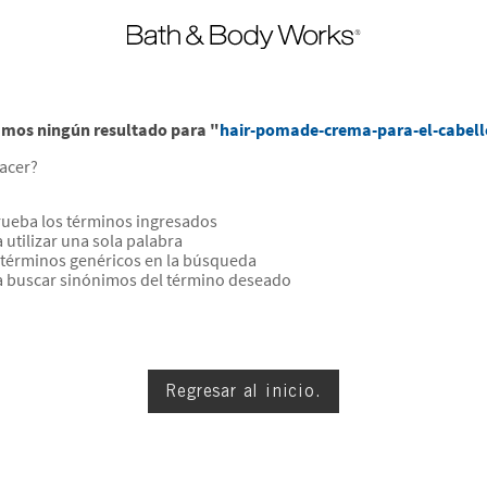
mos ningún resultado para "
hair-pomade-crema-para-el-cabell
acer?
eba los términos ingresados
a utilizar una sola palabra
a términos genéricos en la búsqueda
a buscar sinónimos del término deseado
Regresar al inicio.