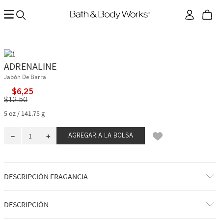
ADRENALINE
Jabón De Barra
$
6
,
25
$
12
,
50
5 oz / 141.75 g
－
＋
AGREGAR A LA BOLSA
DESCRIPCIÓN FRAGANCIA
Amaderado y brillante, es como una fresca explosión de energía
DESCRIPCIÓN
después de darlo todo.