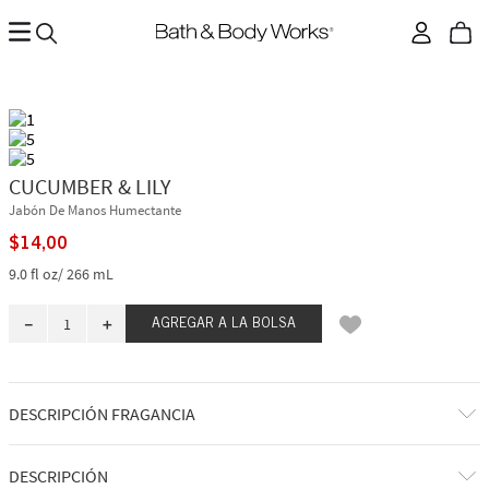
CUCUMBER & LILY
Jabón De Manos Humectante
$
14
,
00
9.0 fl oz/ 266 mL
－
＋
AGREGAR A LA BOLSA
DESCRIPCIÓN FRAGANCIA
Es tan fresco y fragante como un ramo de lirios bañado por el rocío.
DESCRIPCIÓN