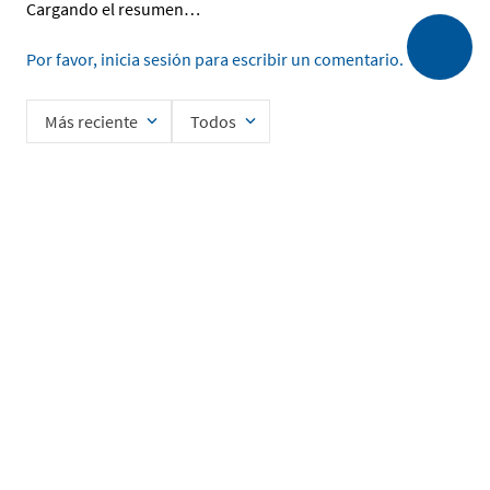
Cargando el resumen…
Por favor, inicia sesión para escribir un comentario.
Más reciente
Todos
Cargando comentarios…
Ingrese su nombre
Enviar
He leído y acepto la
Política de Privacidad de Datos
SERVICIO AL CLIENTE
MI CUENTA