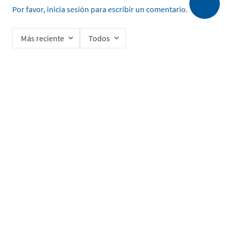
Por favor, inicia sesión para escribir un comentario.
Más reciente
Todos
Cargando comentarios…
Ingrese su nombre
Enviar
He leído y acepto la
Política de Privacidad de Datos
SERVICIO AL CLIENTE
MI CUENTA