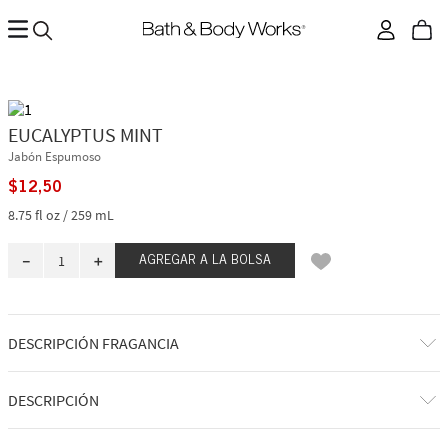
EUCALYPTUS MINT
Jabón Espumoso
$
12
,
50
8.75 fl oz / 259 mL
－
＋
AGREGAR A LA BOLSA
DESCRIPCIÓN FRAGANCIA
A qué huele: una mezcla de hierbas fresca y relajante enviada
DESCRIPCIÓN
directamente desde el spa.
Notas de fragancia: menta fresca, eucalipto crujiente y salvia esclarea