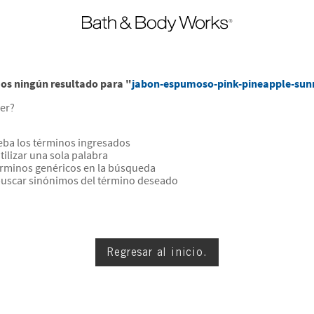
s ningún resultado para "
jabon-espumoso-pink-pineapple-sunr
er?
a los términos ingresados
tilizar una sola palabra
términos genéricos en la búsqueda
buscar sinónimos del término deseado
Regresar al inicio.