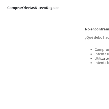
Comprar
Ofertas
Nuevo
Regalos
No encontramo
¿Qué debo hac
Comprueb
Intenta u
Utiliza 
Intenta 