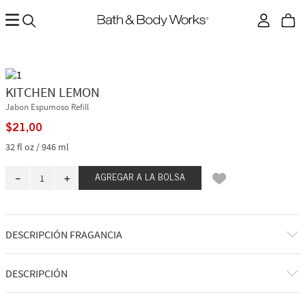
KITCHEN LEMON
Jabon Espumoso Refill
$
21
,
00
32 fl oz / 946 ml
－
＋
AGREGAR A LA BOLSA
DESCRIPCIÓN FRAGANCIA
A qué huele: limpio, brillante, frescura cítrica.
DESCRIPCIÓN
Notas de fragancia: limón cítrico, cítricos chispeantes y bergamota
italiana.