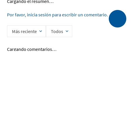
Cargando el resumen…
Por favor, inicia sesión para escribir un comentario.
Más reciente
Todos
Cargando comentarios…
Ingrese su nombre
Enviar
He leído y acepto la
Política de Privacidad de Datos
SERVICIO AL CLIENTE
MI CUENTA