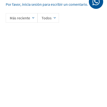
Por favor, inicia sesión para escribir un comentario.
Más reciente
Todos
Cargando comentarios…
Ingrese su nombre
Enviar
He leído y acepto la
Política de Privacidad de Datos
SERVICIO AL CLIENTE
MI CUENTA