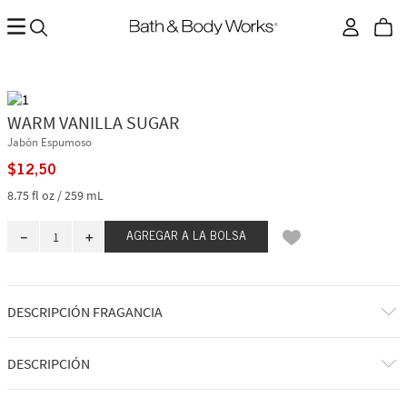
WARM VANILLA SUGAR
Jabón Espumoso
$
12
,
50
8.75 fl oz / 259 mL
－
＋
AGREGAR A LA BOLSA
DESCRIPCIÓN FRAGANCIA
A qué huele: disfrutando de un capricho irresistiblemente cremoso y
DESCRIPCIÓN
dulce en tu cachemir más acogedor.
Notas de fragancia: vainilla cremosa y cristales de azúcar brillantes.