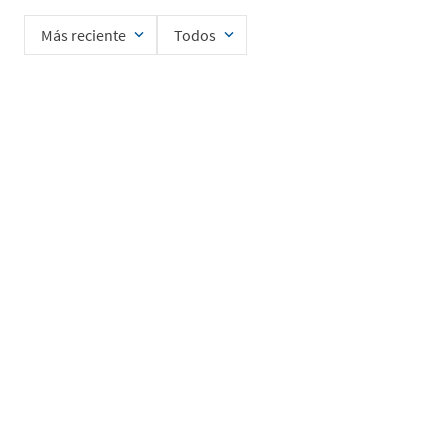
Más reciente
Todos
Cargando comentarios…
Ingrese su nombre
Enviar
He leído y acepto la
Política de Privacidad de Datos
SERVICIO AL CLIENTE
MI CUENTA
DESCUBRIR