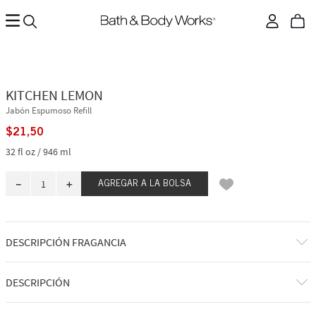
KITCHEN LEMON
Jabón Espumoso Refill
$
21
,
50
32 fl oz / 946 ml
－
＋
AGREGAR A LA BOLSA
DESCRIPCIÓN FRAGANCIA
A qué huele: limpio, brillante, frescura cítrica.
DESCRIPCIÓN
Notas de fragancia: limón picante, cítricos chispeantes y bergamota
italiana.