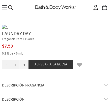
LAUNDRY DAY
Fragancia Para El Carro
$
7
,
50
0.2 fl oz / 6 mL
－
＋
AGREGAR A LA BOLSA
DESCRIPCIÓN FRAGANCIA
A qué huele: una cesta con ropa sucia recién sacada del tendedero.
DESCRIPCIÓN
Notas de fragancia: aire fresco, eucalipto fresco y lavanda suave.