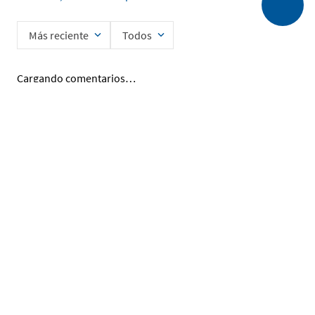
Más reciente
Todos
Cargando comentarios…
Ingrese su nombre
Enviar
He leído y acepto la
Política de Privacidad de Datos
SERVICIO AL CLIENTE
MI CUENTA
DESCUBRIR