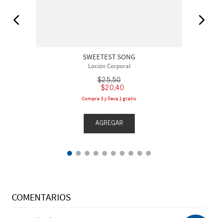
SWEETEST SONG
Loción Corporal
$
25
,
50
$
20
,
40
Compra 3 y lleva 1 gratis
AGREGAR
COMENTARIOS