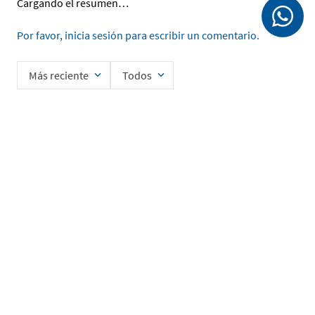
Cargando el resumen…
Por favor, inicia sesión para escribir un comentario.
Más reciente
Todos
Cargando comentarios…
Ingrese su nombre
Enviar
He leído y acepto la
Política de Privacidad de Datos
SERVICIO AL CLIENTE
MI CUENTA