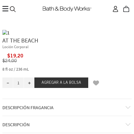
AT THE BEACH
Loción Corporal
$
19
,
20
$
24
,
00
8 fl oz / 236 mL
－
＋
AGREGAR A LA BOLSA
DESCRIPCIÓN FRAGANCIA
A qué huele: el día de playa perfecto (arena, sol, olas y todo).
DESCRIPCIÓN
Notas de fragancia: flores de frangipani blanco, coco tostado, aguas de