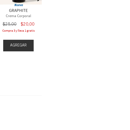
$
25
,
00
$
20
,
00
$
23
,
50
Nuevo
GRAPHITE
Compra 3 y lleva 1 gratis
Compra 3 y l
Crema Corporal
$
25
,
00
$
20
,
00
Compra 3 y lleva 1 gratis
AGREGAR
AGR
AGREGAR