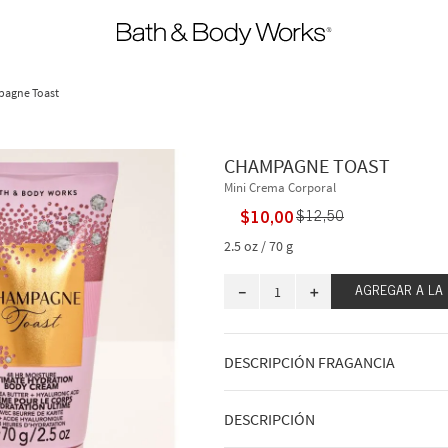
agne Toast
CHAMPAGNE TOAST
Mini Crema Corporal
$
10
,
00
$
12
,
50
2.5 oz / 70 g
－
＋
AGREGAR A LA
DESCRIPCIÓN FRAGANCIA
A qué huele: un spritz afrutado, dulc
DESCRIPCIÓN
Notas de fragancia: champán burbuje