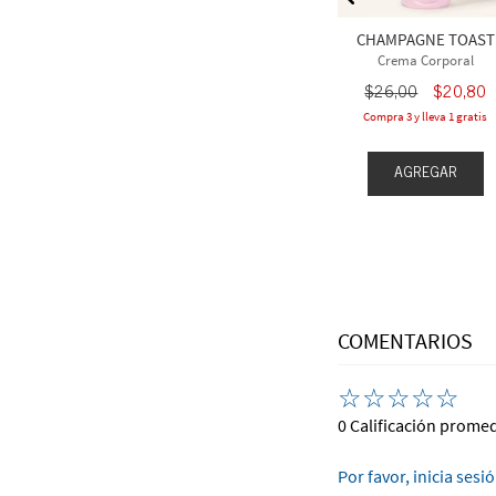
$
20
,
80
$
25
,
00
$
20
,
00
CHAMPAGNE TOAST
leva 1 gratis
Compra 3 y lleva 1 gratis
Crema Corporal
$
26
,
00
$
20
,
80
Compra 3 y lleva 1 gratis
EGAR
AGREGAR
AGREGAR
COMENTARIOS
☆
☆
☆
☆
☆
0 Calificación prome
Por favor, inicia sesi