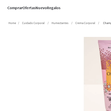
Comprar
Ofertas
Nuevo
Regalos
Cuidado Corporal
Humectantes
Crema Corporal
Champ