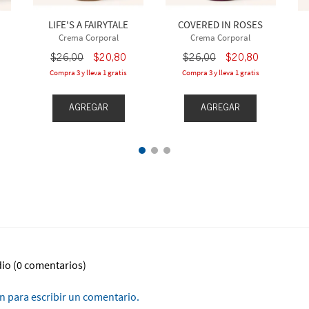
LIFE'S A FAIRYTALE
COVERED IN ROSES
Crema Corporal
Crema Corporal
$
26
,
00
$
20
,
80
$
26
,
00
$
20
,
80
Compra 3 y lleva 1 gratis
Compra 3 y lleva 1 gratis
AGREGAR
AGREGAR
dio
(0 comentarios)
ón para escribir un comentario.