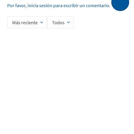
Por favor, inicia sesión para escribir un comentario.
Más reciente
Todos
Cargando comentarios…
Ingrese su nombre
Enviar
He leído y acepto la
Política de Privacidad de Datos
SERVICIO AL CLIENTE
MI CUENTA