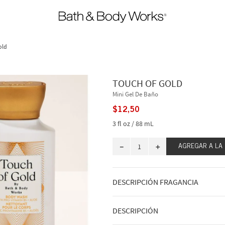
old
TOUCH OF GOLD
Mini Gel De Baño
$
12
,
50
3 fl oz / 88 mL
－
＋
AGREGAR A LA
DESCRIPCIÓN FRAGANCIA
Cuando encuentres un aroma que se ad
la bienvenida al nuevo estándar de oro
DESCRIPCIÓN
encapsulada en una fragancia. Consie
doradas y un toque de calidez floral. 