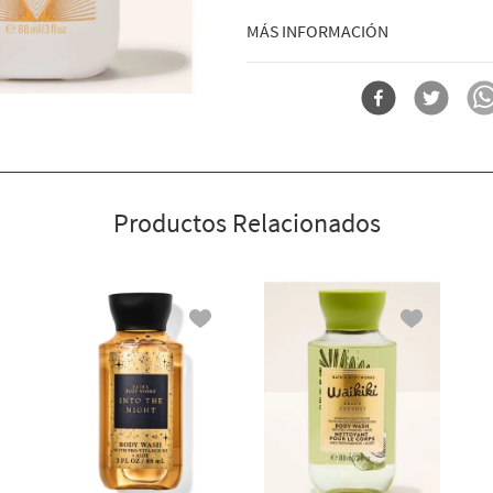
de una experiencia que te cautivará. 
Qué hace: limpia suavemente tu piel 
brillantes, flor de azahar dorada y h
MÁS INFORMACIÓN
burbujeante.
Por qué te encantará:
Forma
Mini Gel De Baño
Infundido con ingredientes ben
y aloe)
Suave y no reseca
Elaborado sin sulfatos ni para
Probado por dermatólogos
Productos Relacionados
Envase fabricado con un 50 % d