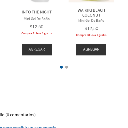
WAIKIKI BEACH
INTO THE NIGHT
COCONUT
Mini Gel De Baño
Mini Gel De Baño
$
12
,
50
$
12
,
50
Compra 3 Lleva 1 gratis
Compra 3 Lleva 1 gratis
AGREGAR
AGREGAR
dio
(0 comentarios)
ón para escribir un comentario.