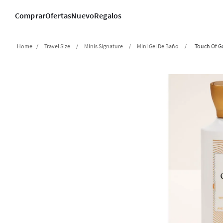
Comprar
Ofertas
Nuevo
Regalos
Travel Size
Minis Signature
Mini Gel De Baño
Touch Of G