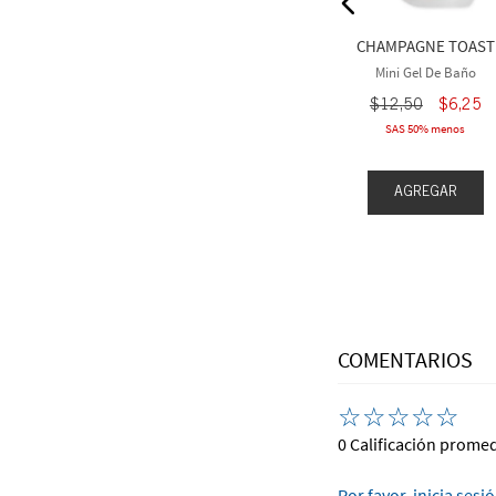
2
,
50
$
12
,
50
CHAMPAGNE TOAST
eva 1 gratis
Compra 3 Lleva 1 gratis
Mini Gel De Baño
$
12
,
50
$
6
,
25
SAS 50% menos
EGAR
AGREGAR
AGREGAR
COMENTARIOS
☆
☆
☆
☆
☆
0 Calificación prome
Por favor, inicia sesi