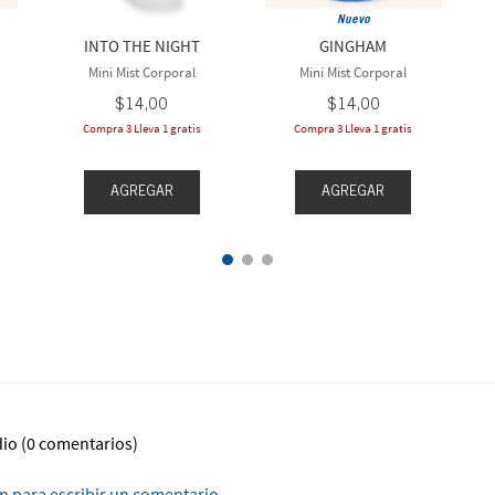
Nuevo
INTO THE NIGHT
GINGHAM
Mini Mist Corporal
Mini Mist Corporal
$
14
,
00
$
14
,
00
Compra 3 Lleva 1 gratis
Compra 3 Lleva 1 gratis
AGREGAR
AGREGAR
dio
(0 comentarios)
ón para escribir un comentario.