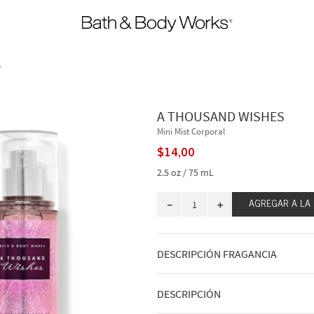
s
A THOUSAND WISHES
Mini Mist Corporal
$
14
,
00
2.5 oz / 75 mL
－
＋
AGREGAR A LA
DESCRIPCIÓN FRAGANCIA
Reconforta tu corazón con esta frag
DESCRIPCIÓN
si brindaras con una copa de champán
fragancia es cautivadora y alegre. Dej