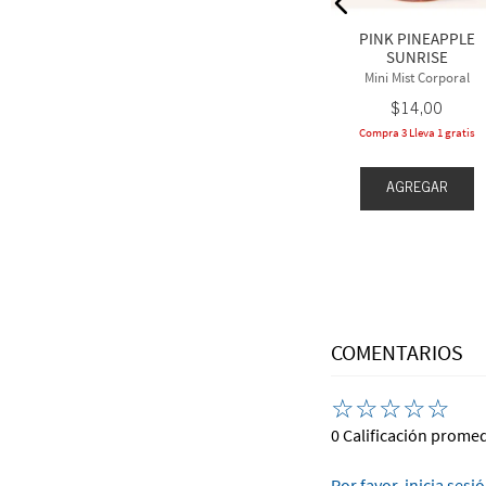
Perfume
$
22
,
50
2
,
50
PINK PINEAPPLE
Compra 3 y lleva 1 gratis
SUNRISE
leva 1 gratis
Mini Mist Corporal
$
14
,
00
Compra 3 Lleva 1 gratis
EGAR
AGREGAR
AGREGAR
COMENTARIOS
☆
☆
☆
☆
☆
0 Calificación prome
Por favor, inicia sesi