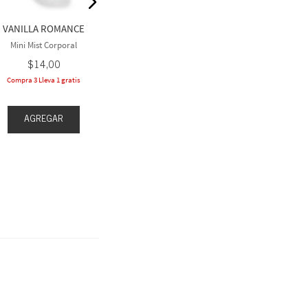
$
22
,
50
$
1
VANILLA ROMANCE
Compra 3 y lleva 1 gratis
Compra 3 Ll
Mini Mist Corporal
$
14
,
00
Compra 3 Lleva 1 gratis
AGREGAR
AGR
AGREGAR