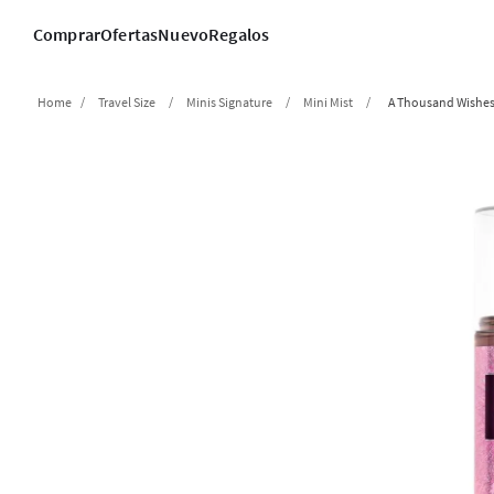
Comprar
Ofertas
Nuevo
Regalos
Travel Size
Minis Signature
Mini Mist
A Thousand Wishe