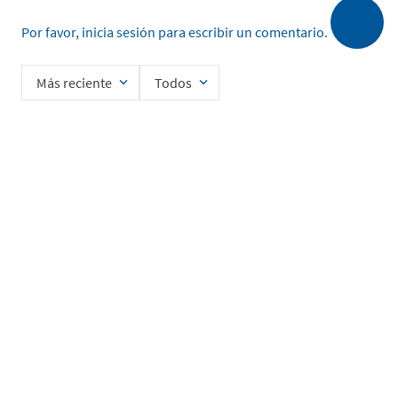
Por favor, inicia sesión para escribir un comentario.
Más reciente
Todos
Cargando comentarios…
Ingrese su nombre
Enviar
He leído y acepto la
Política de Privacidad de Datos
SERVICIO AL CLIENTE
MI CUENTA