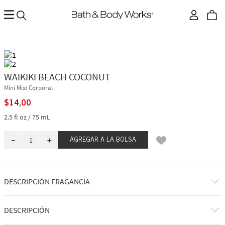
WAIKIKI BEACH COCONUT
Mini Mist Corporal
$
14
,
00
2.5 fl oz / 75 mL
－
＋
AGREGAR A LA BOLSA
DESCRIPCIÓN FRAGANCIA
¡Bienvenido a tu escapada bañada por el sol! Una mezcla de ensueño de
DESCRIPCIÓN
coco blanco tropical envuelta en una suave brisa marina.