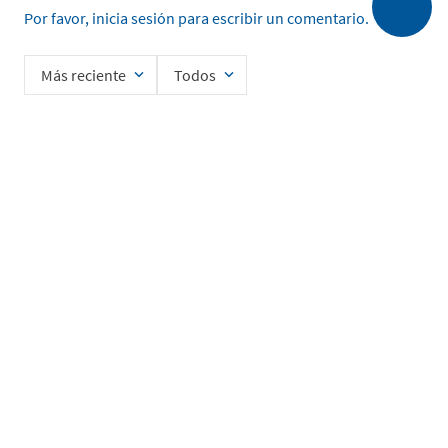
Por favor, inicia sesión para escribir un comentario.
Más reciente
Todos
Cargando comentarios…
Ingrese su nombre
Enviar
He leído y acepto la
Política de Privacidad de Datos
SERVICIO AL CLIENTE
MI CUENTA