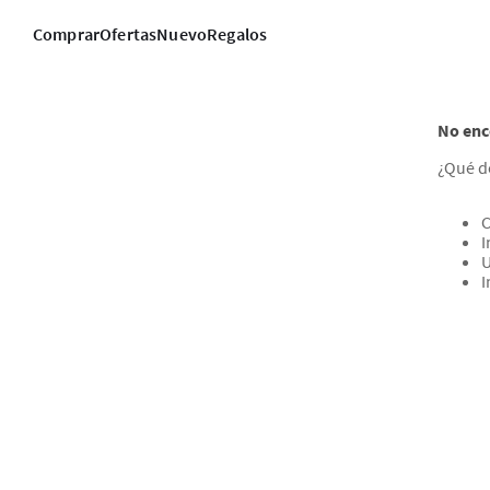
Comprar
Ofertas
Nuevo
Regalos
No enc
¿Qué d
C
I
U
I