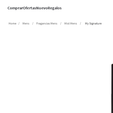
Comprar
Ofertas
Nuevo
Regalos
Mens
Fragancias Mens
Mist Mens
My Signature