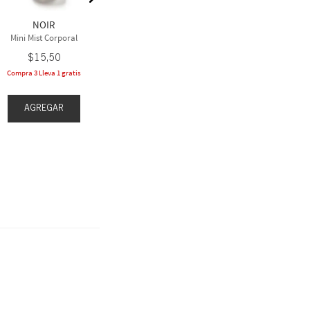
$
28
,
50
$
2
NOIR
Cuidado Corporal Seleccionado a
Cuidado Corpora
2 x $35
2 x
Mini Mist Corporal
$
15
,
50
Compra 3 Lleva 1 gratis
AGREGAR
AGR
AGREGAR