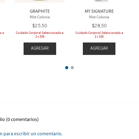
GRAPHITE
MY SIGNATURE
Mist Colonia
Mist Colonia
$
25
,
50
$
28
,
50
o a
Cuidado Corporal Seleccionado a
Cuidado Corporal Seleccionado a
2 x $35
2 x $35
AGREGAR
AGREGAR
dio
(0 comentarios)
ón para escribir un comentario.