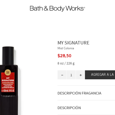
MY SIGNATURE
Mist Colonia
$
28
,
50
8 oz / 226 g
－
＋
AGREGAR A LA
DESCRIPCIÓN FRAGANCIA
DESCRIPCIÓN