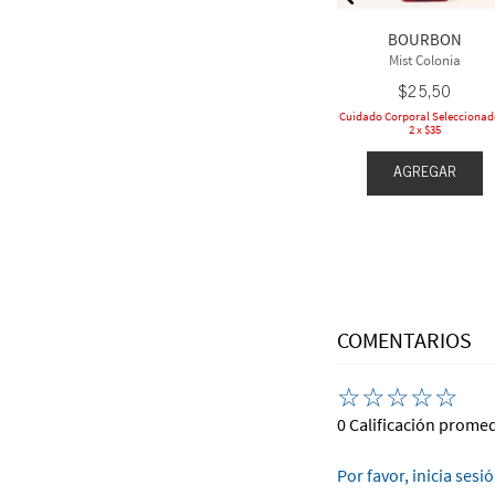
8
,
50
$
28
,
50
BOURBON
l Seleccionado a
Cuidado Corporal Seleccionado a
 $35
2 x $35
Mist Colonia
$
25
,
50
Cuidado Corporal Seleccionad
2 x $35
EGAR
AGREGAR
AGREGAR
COMENTARIOS
☆
☆
☆
☆
☆
0 Calificación prome
Por favor, inicia sesi