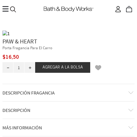
PAW & HEART
Porta Fragancia Para El Carro
$
16
,
50
－
＋
AGREGAR A LA BOLSA
DESCRIPCIÓN FRAGANCIA
DESCRIPCIÓN
Qué hace: difunde fragancia en tu auto sin necesidad de enchufe, batería
MÁS INFORMACIÓN
o llama.