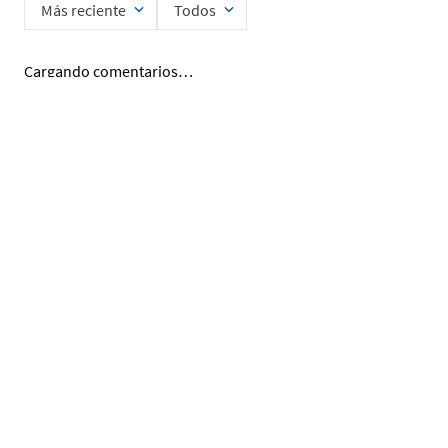
Más reciente
Todos
Cargando comentarios…
Ingrese su nombre
Enviar
He leído y acepto la
Política de Privacidad de Datos
SERVICIO AL CLIENTE
MI CUENTA
DESCUBRIR
ENCUÉNTRANOS