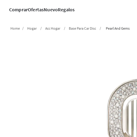
Comprar
Ofertas
Nuevo
Regalos
Hogar
Acc Hogar
Base Para Car Disc
Pearl And Gems