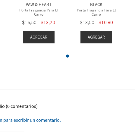
PAW & HEART
BLACK
l
Porta Fragancia Para El
Porta Fragancia Para El
Carro
Carro
$
16
,
50
$
13
,
20
$
13
,
50
$
10
,
80
AGREGAR
AGREGAR
dio
(0 comentarios)
ón para escribir un comentario.