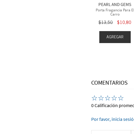
PEARL AND GEMS
Porta Fragancia Para E
Carro
$
13
,
50
$
10
,
80
AGREGAR
COMENTARIOS
☆
☆
☆
☆
☆
0 Calificación prome
Por favor, inicia sesi