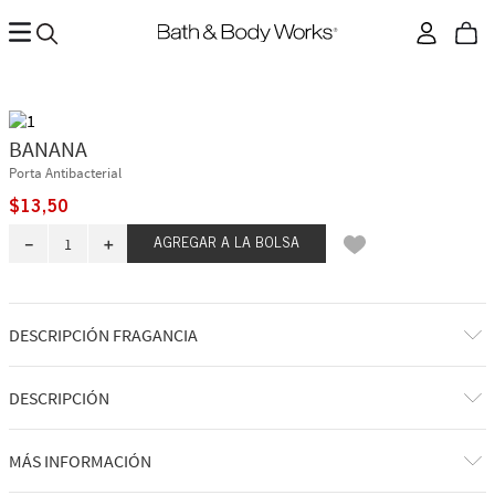
BANANA
Porta Antibacterial
$
13
,
50
－
＋
AGREGAR A LA BOLSA
DESCRIPCIÓN FRAGANCIA
DESCRIPCIÓN
Qué hace: mantiene tu desinfectante favorito a mano.
MÁS INFORMACIÓN
Por qué te encantará: