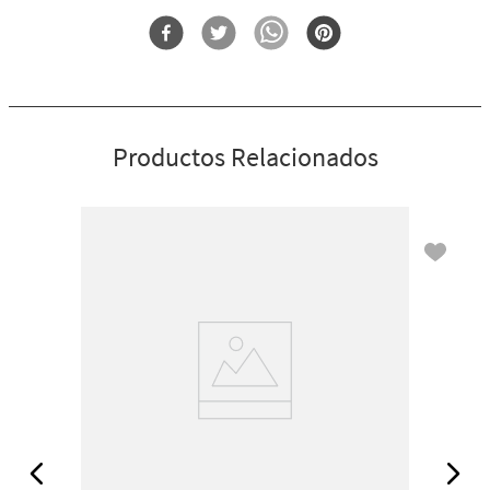
Forma
Porta Antibacterial
Es una forma súper práctica de llevar contigo tu desinfectante de
manos favorito.
El práctico clip plateado se sujeta a tu mochila, bolso... ¡o a
cualquier bolso!
Se combina con tu desinfectante de manos PocketBac favorito (se
vende por separado).
Productos Relacionados
Límite de 5 por cliente.