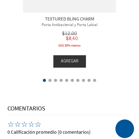
TEXTURED BLING CHARM
Porta Antibacterial y Porta Labial
$
12
,
00
$
8
,
40
SAS 30% menos
AGREGAR
COMENTARIOS
☆
☆
☆
☆
☆
0 Calificación promedio
(0 comentarios)