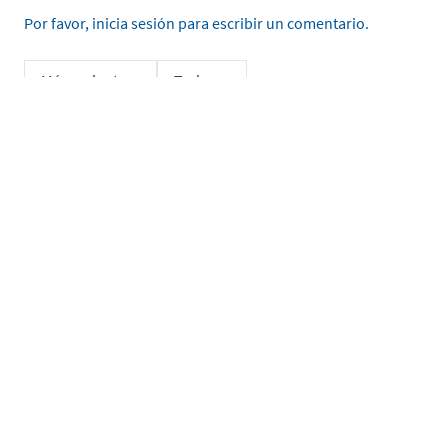
Por favor, inicia sesión para escribir un comentario.
Más reciente
Todos
No hay comentarios.
Ingrese su nombre
Enviar
He leído y acepto la
Política de Privacidad de Datos
SERVICIO AL CLIENTE