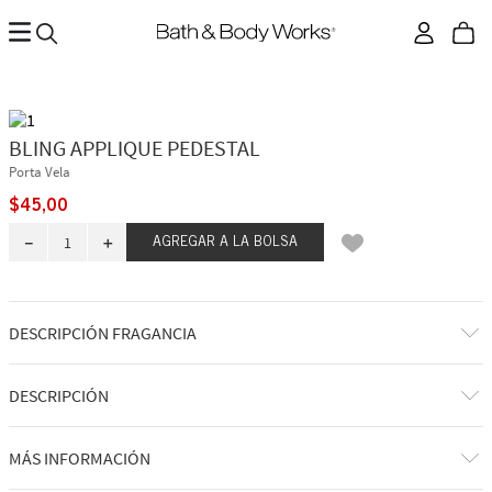
BLING APPLIQUE PEDESTAL
Porta Vela
$
45
,
00
－
＋
AGREGAR A LA BOLSA
DESCRIPCIÓN FRAGANCIA
DESCRIPCIÓN
Qué hace: sostiene tu vela favorita de 3 mechas.
MÁS INFORMACIÓN
Por qué te encantará: es justo el brillo que tu hogar necesita.