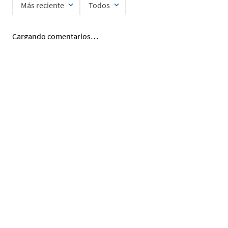
Más reciente
Todos
Cargando comentarios…
Ingrese su nombre
Enviar
He leído y acepto la
Política de Privacidad de Datos
SERVICIO AL CLIENTE
MI CUENTA
DESCUBRIR
ENCUÉNTRANOS