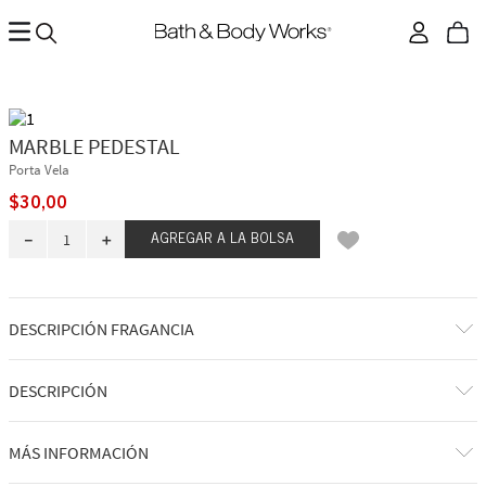
MARBLE PEDESTAL
Porta Vela
$
30
,
00
－
＋
AGREGAR A LA BOLSA
DESCRIPCIÓN FRAGANCIA
DESCRIPCIÓN
Qué hace: sostiene tu vela favorita de 3 mechas.
MÁS INFORMACIÓN
Por qué te encantará:Un elegante toque de mármol para tu hogar.