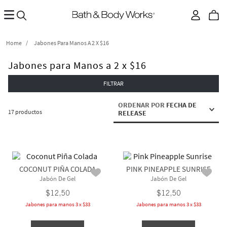
Jabones Para Manos A 2 X $16
Jabones para Manos a 2 x $16
FILTRAR
ORDENAR POR
FECHA DE
17
productos
RELEASE
COCONUT PIÑA COLADA
PINK PINEAPPLE SUNRISE
Jabón De Gel
Jabón De Gel
$
12
,
50
$
12
,
50
Jabones para manos 3 x $33
Jabones para manos 3 x $33