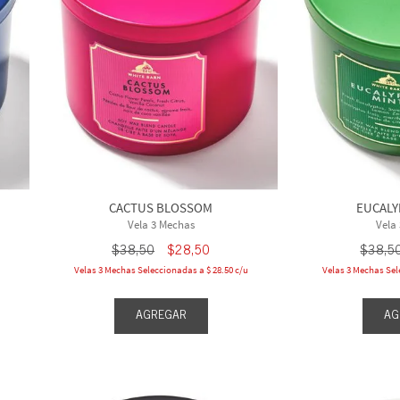
CACTUS BLOSSOM
EUCALY
Vela 3 Mechas
Vela
$
38
,
50
$
28
,
50
$
38
,
5
Velas 3 Mechas Seleccionadas a $ 28.50 c/u
Velas 3 Mechas Sel
AGREGAR
AG