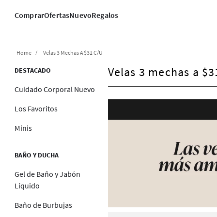
Comprar
Ofertas
Nuevo
Regalos
Velas 3 Mechas A $31 C/u
Velas 3 mechas a $3
DESTACADO
Cuidado Corporal Nuevo
Los Favoritos
Minis
BAÑO Y DUCHA
Gel de Baño y Jabón
Líquido
Baño de Burbujas