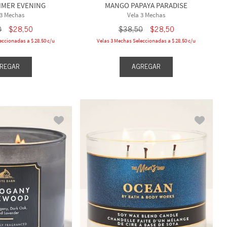
MER EVENING
MANGO PAPAYA PARADISE
 3 Mechas
Vela 3 Mechas
0
$
28
,
50
$
38
,
50
$
28
,
50
eccionadas a $ 28.50 c/u
Velas 3 Mechas Seleccionadas a $ 28.50 c/u
REGAR
AGREGAR