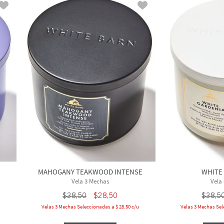
MAHOGANY TEAKWOOD INTENSE
WHITE
Vela 3 Mechas
Vela
$
38
,
50
$
28
,
50
$
38
,
5
Velas 3 Mechas Seleccionadas a $ 28.50 c/u
Velas 3 Mechas Sel