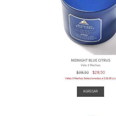
MIDNIGHT BLUE CITRUS
Vela 3 Mechas
$
38
,
50
$
28
,
50
Velas 3 Mechas Seleccionadas a $ 28.50 c/u
AGREGAR