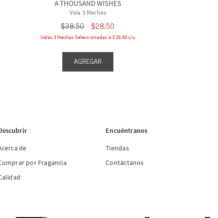
A THOUSAND WISHES
Vela 3 Mechas
$
38
,
50
$
28
,
50
Velas 3 Mechas Seleccionadas a $ 28.50 c/u
AGREGAR
Descubrir
Encuéntranos
Acerca de
Tiendas
Comprar por Fragancia
Contáctanos
Calidad