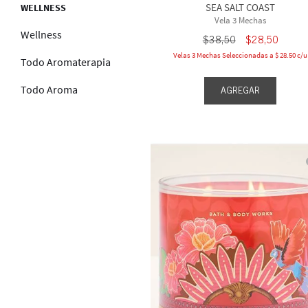
SEA SALT COAST
WELLNESS
Vela 3 Mechas
Wellness
$
38
,
50
$
28
,
50
Velas 3 Mechas Seleccionadas a $ 28.50 c/u
Todo Aromaterapia
Todo Aroma
AGREGAR