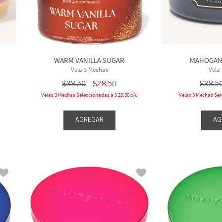
WARM VANILLA SUGAR
MAHOGAN
Vela 3 Mechas
Vela
$
38
,
50
$
28
,
50
$
38
,
5
Velas 3 Mechas Seleccionadas a $ 28.50 c/u
Velas 3 Mechas Sel
AGREGAR
AG