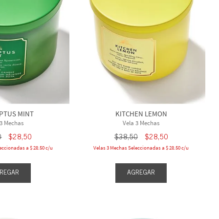
PTUS MINT
KITCHEN LEMON
 3 Mechas
Vela 3 Mechas
0
$
28
,
50
$
38
,
50
$
28
,
50
eccionadas a $ 28.50 c/u
Velas 3 Mechas Seleccionadas a $ 28.50 c/u
REGAR
AGREGAR