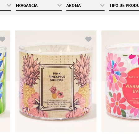
FRAGANCIA
AROMA
TIPO DE PROD
411 g
Cactus Blossom
Fresca
Vela 3 Me
Eucalyptus Mint
Frutal
Kitchen Lemon
Floral
Lakeside Morning
Cálido
Mahogany
Amaderada
Teakwood
Mahogany
Teakwood
Intense
Mango Papaya
Paradise
Midnight Blue
Citrus
Ocean
Pink Pineapple
Sunrise
Mostrar 6 más