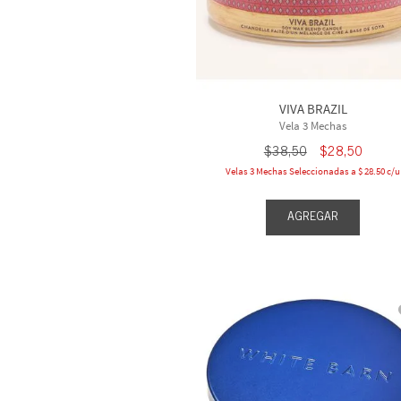
VIVA BRAZIL
Vela 3 Mechas
$
38
,
50
$
28
,
50
Velas 3 Mechas Seleccionadas a $ 28.50 c/u
AGREGAR