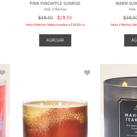
PINK PINEAPPLE SUNRISE
WARM SUM
Vela 3 Mechas
Vela
$
38
,
50
$
28
,
50
$
38
,
5
Velas 3 Mechas Seleccionadas a $ 28.50 c/u
Velas 3 Mechas Sel
AGREGAR
AG