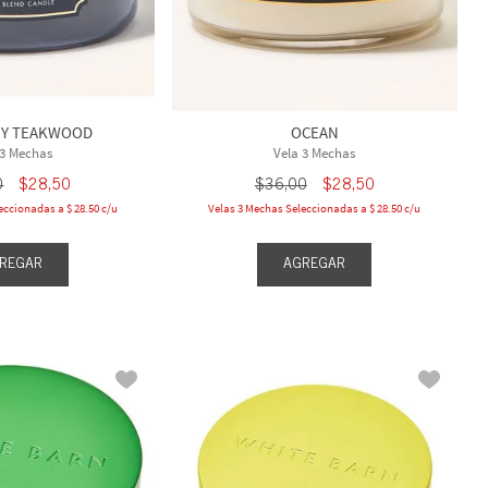
Y TEAKWOOD
OCEAN
 3 Mechas
Vela 3 Mechas
0
$
28
,
50
$
36
,
00
$
28
,
50
eccionadas a $ 28.50 c/u
Velas 3 Mechas Seleccionadas a $ 28.50 c/u
REGAR
AGREGAR