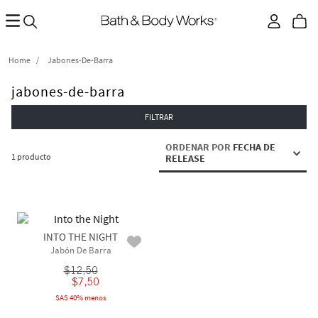
Jabones-De-Barra
jabones-de-barra
FILTRAR
ORDENAR POR
FECHA DE
1
producto
RELEASE
INTO THE NIGHT
Jabón De Barra
$
12
,
50
$
7
,
50
SAS 40% menos