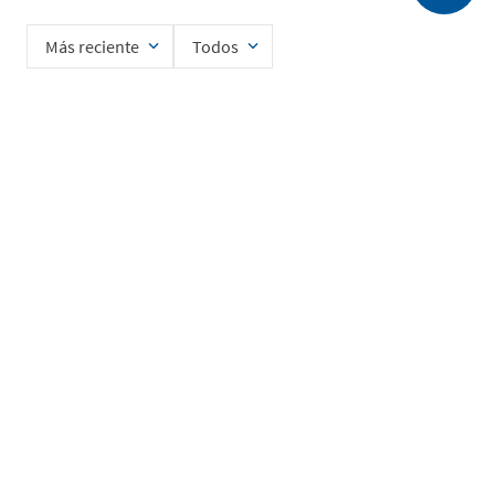
Más reciente
Todos
Cargando comentarios…
Ingrese su nombre
Enviar
He leído y acepto la
Política de Privacidad de Datos
SERVICIO AL CLIENTE
MI CUENTA
DESCUBRIR