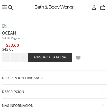
OCEAN
Set De Regalo
$
33
,
60
$
42
,
00
－
＋
AGREGAR A LA BOLSA
DESCRIPCIÓN FRAGANCIA
DESCRIPCIÓN
Qué hace: hace que regalar sea muy fácil y les dibuja una sonrisa en la
MÁS INFORMACIÓN
cara.