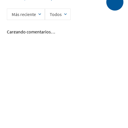
Más reciente
Todos
Cargando comentarios…
Ingrese su nombre
Enviar
He leído y acepto la
Política de Privacidad de Datos
SERVICIO AL CLIENTE
MI CUENTA
DESCUBRIR