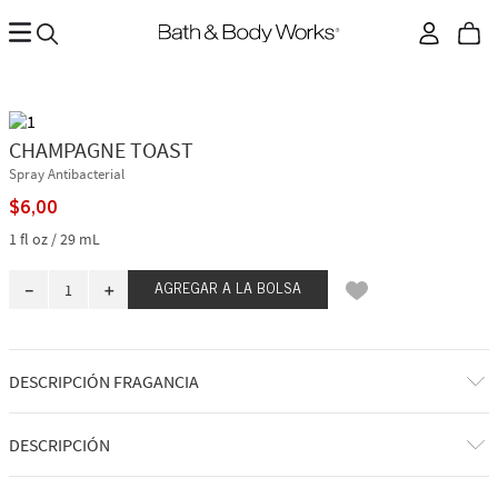
CHAMPAGNE TOAST
Spray Antibacterial
$
6
,
00
1 fl oz / 29 mL
－
＋
AGREGAR A LA BOLSA
DESCRIPCIÓN FRAGANCIA
A qué huele: un spritz afrutado, dulce y espumoso.
DESCRIPCIÓN
Notas de fragancia: champán burbujeante, bayas espumosas y
mandarina jugosa.