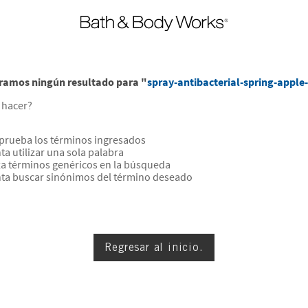
ramos ningún resultado para "
spray-antibacterial-spring-apple
 hacer?
rueba los términos ingresados
ta utilizar una sola palabra
iza términos genéricos en la búsqueda
nta buscar sinónimos del término deseado
Regresar al inicio.