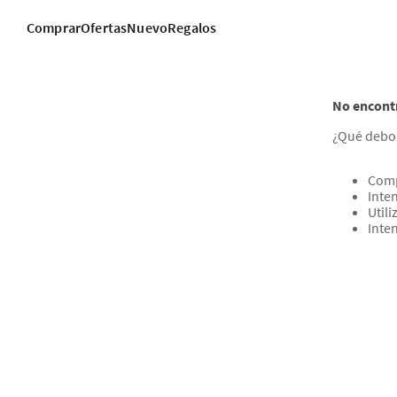
Comprar
Ofertas
Nuevo
Regalos
No encont
¿Qué debo
Comp
Inten
Util
Inte