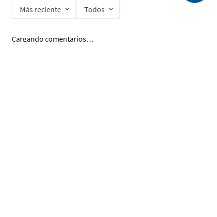
Más reciente
Todos
Cargando comentarios…
Ingrese su nombre
Enviar
He leído y acepto la
Política de Privacidad de Datos
SERVICIO AL CLIENTE
MI CUENTA
DESCUBRIR
ENCUÉNTRANOS