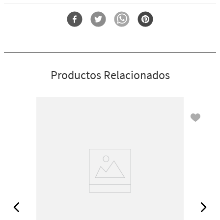
Por qué te encantará:
Forma
Spray Antibacterial
Infundido con ingredientes beneficiosos (aloe y aceites
esenciales)
Su ligero aerosol deja las manos limpias, suaves y perfumadas
Su fórmula contiene 72 % de alcohol
Perfecto para tu bolso, tu auto... o cualquier lugar
Productos Relacionados