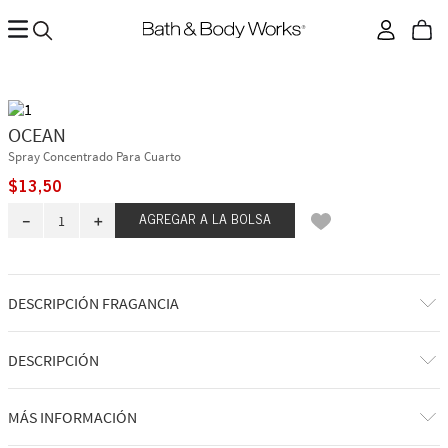
OCEAN
Spray Concentrado Para Cuarto
$
13
,
50
－
＋
AGREGAR A LA BOLSA
DESCRIPCIÓN FRAGANCIA
DESCRIPCIÓN
Qué hace: llena al instante cualquier habitación con una fragancia
MÁS INFORMACIÓN
perceptible y duradera.