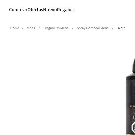
Comprar
Ofertas
Nuevo
Regalos
Mens
Fragancias Mens
Spray Corporal Mens
Noir