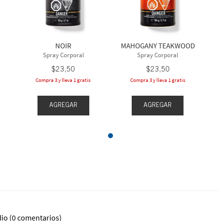
NOIR
MAHOGANY TEAKWOOD
Spray Corporal
Spray Corporal
$
23
,
50
$
23
,
50
Compra 3 y lleva 1 gratis
Compra 3 y lleva 1 gratis
AGREGAR
AGREGAR
dio
(0 comentarios)