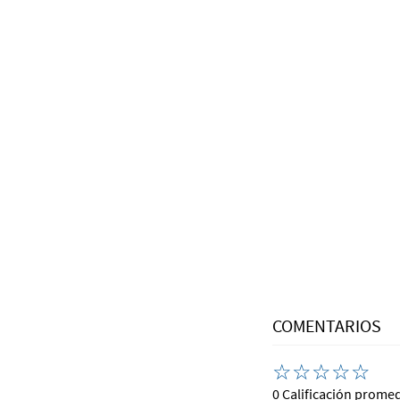
COMENTARIOS
☆
☆
☆
☆
☆
0 Calificación prome