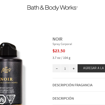
NOIR
Spray Corporal
$
23
,
50
3.7 oz / 104 g
－
＋
AGREGAR A LA
DESCRIPCIÓN FRAGANCIA
A qué huele: una noche misteriosa en
DESCRIPCIÓN
Notas de fragancia: cardamomo negro