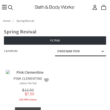
Spring Revival
Spring Revival
FILTRAR
1
producto
ORDENAR POR
PINK CLEMENTINE
Jabón De Gel
$
12
,
50
$
7
,
50
SAS 40% menos