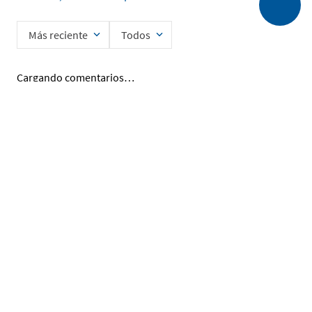
Más reciente
Todos
Cargando comentarios…
Ingrese su nombre
Enviar
He leído y acepto la
Política de Privacidad de Datos
SERVICIO AL CLIENTE
MI CUENTA
DESCUBRIR