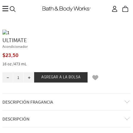
ULTIMATE
Acondicionador
$
23
,
50
16 oz /473 mL
－
＋
AGREGAR A LA BOLSA
DESCRIPCIÓN FRAGANCIA
A qué huele: un soplo de aire fresco, limpio y relajante.
DESCRIPCIÓN
Notas de fragancia: ligeramente perfumado con lavanda y salvia.