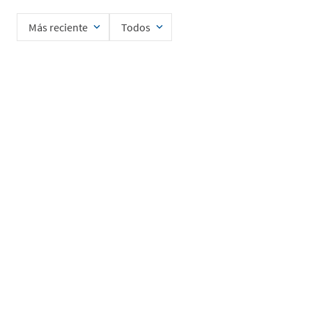
Más reciente
Todos
No hay comentarios.
Ingrese su nombre
Enviar
He leído y acepto la
Política de Privacidad de Datos
SERVICIO AL CLIENTE
MI CUENTA