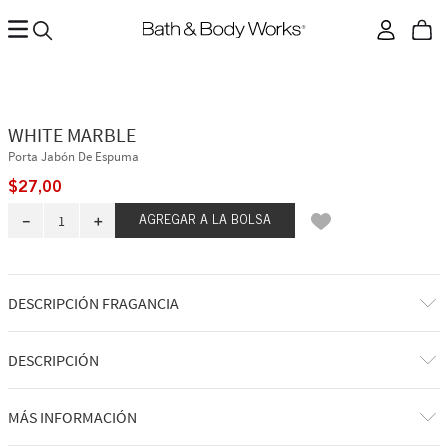
WHITE MARBLE
Porta Jabón De Espuma
$
27
,
00
－
＋
AGREGAR A LA BOLSA
DESCRIPCIÓN FRAGANCIA
DESCRIPCIÓN
Qué hace: contiene tu jabón de manos suave y espumoso favorito.
MÁS INFORMACIÓN