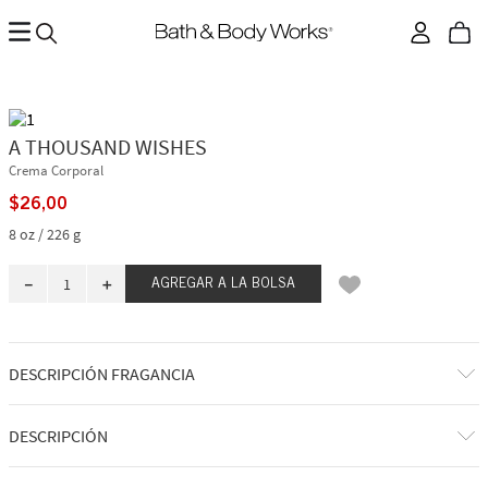
A THOUSAND WISHES
Crema Corporal
$
26
,
00
8 oz / 226 g
－
＋
AGREGAR A LA BOLSA
DESCRIPCIÓN FRAGANCIA
A qué huele: una celebración dulce y reconfortante.
DESCRIPCIÓN
Notas de fragancia: membrillo brillante, peonías de cristal, ámbar
dorado y crema de amaretto