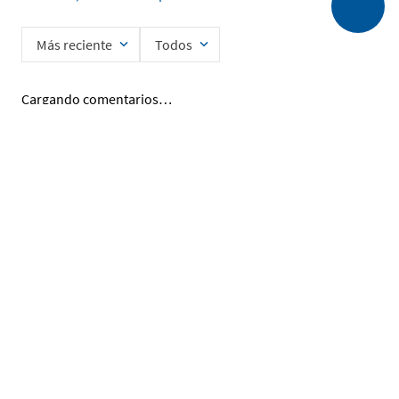
Más reciente
Todos
Cargando comentarios…
Ingrese su nombre
Enviar
He leído y acepto la
Política de Privacidad de Datos
SERVICIO AL CLIENTE
MI CUENTA
DESCUBRIR